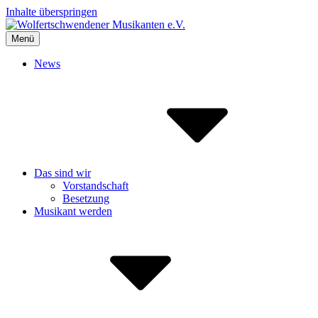
Inhalte überspringen
Menü
Wolfertschwendener Musikanten e.V.
Blasmusik liegt uns im Herzen :-)
News
Das sind wir
Vorstandschaft
Besetzung
Musikant werden