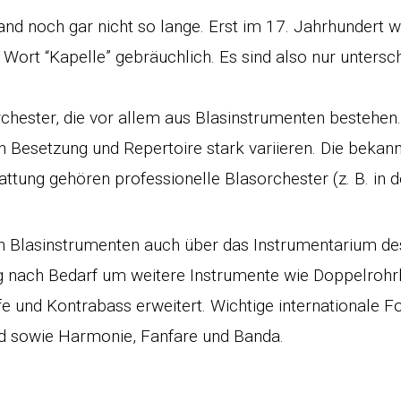
and noch gar nicht so lange. Erst im 17. Jahrhundert 
rt “Kapelle” gebräuchlich. Es sind also nur untersc
Orchester, die vor allem aus Blasinstrumenten bestehe
n Besetzung und Repertoire stark variieren. Die bekann
ttung gehören professionelle Blasorchester (z. B. in 
en Blasinstrumenten auch über das Instrumentarium d
g nach Bedarf um weitere Instrumente wie Doppelrohrb
arfe und Kontrabass erweitert. Wichtige international
nd sowie Harmonie, Fanfare und Banda.